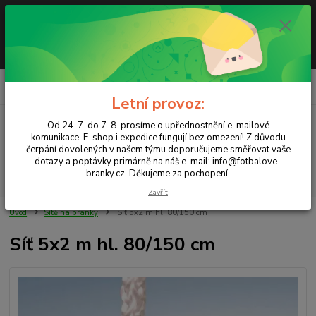
Letní provoz: Od 24. 7. do 7. 8. prosíme o upřednostnění e-mailové
komunikace. E-shop i expedice fungují bez omezení! Z důvodu čerpání
dovolených v našem týmu doporučujeme směřovat vaše dotazy a
poptávky primárně na náš e-mail info@fotbalove-branky.cz. Děkujeme za
pochopení.
0
ks
CZK
za
0,00 Kč
Letní provoz:
Od 24. 7. do 7. 8. prosíme o upřednostnění e-mailové
Menu
komunikace. E-shop i expedice fungují bez omezení! Z důvodu
čerpání dovolených v našem týmu doporučujeme směřovat vaše
dotazy a poptávky primárně na náš e-mail: info@fotbalove-
branky.cz. Děkujeme za pochopení.
Hledat
Zavřít
Úvod
Sítě na branky
Síť 5x2 m hl. 80/150 cm
Síť 5x2 m hl. 80/150 cm