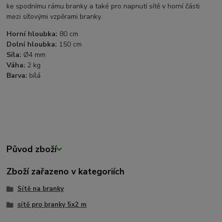
ke spodnímu rámu branky a také pro napnutí sítě v horní části
mezi síťovými vzpěrami branky.
Horní hloubka:
80 cm
Dolní hloubka:
150 cm
Síla:
Ø4 mm
Váha:
2 kg
Barva:
bílá
Původ zboží
Zboží zařazeno v kategoriích
Sítě na branky
sítě pro branky 5x2 m