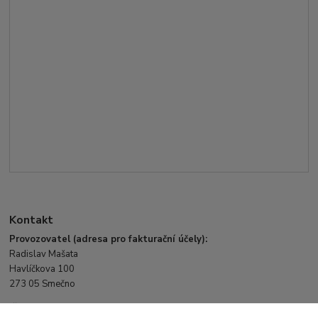
Kontakt
Provozovatel (adresa pro fakturační účely):
Radislav Mašata
Havlíčkova 100
273 05 Smečno
IČ: 7131 9573