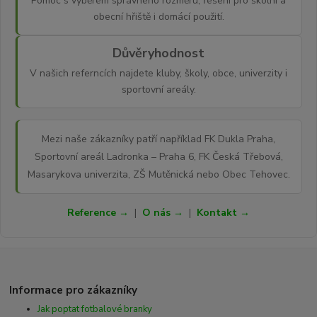
Pomoc s výběrem správného rozměru, řešení pro školní a
obecní hřiště i domácí použití.
Důvěryhodnost
V našich referncích najdete kluby, školy, obce, univerzity i
sportovní areály.
Mezi naše zákazníky patří například FK Dukla Praha,
Sportovní areál Ladronka – Praha 6, FK Česká Třebová,
Masarykova univerzita, ZŠ Mutěnická nebo Obec Tehovec.
Reference →
|
O nás →
|
Kontakt →
Informace pro zákazníky
Jak poptat fotbalové branky