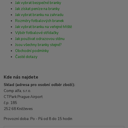
Jak vybrat bezpečné branky
Jak získat peníze na branky
Jak vybrat branku na zahradu
Rozměry fotbalových branek
Jak vybrat branku na veřejné hřiště
Výběr fotbalové střídačky
Jak používat odrazovou stěnu
Jsou všechny branky stejné?
Obchodní podmínky
Časté dotazy
Kde nás najdete
Sklad (adresa pro osobní odběr zboží):
Comp alfa, s.r.o.
CTPark Prague Airport
č.p. 185
252 68 Kněževes
Provozní doba: Po - Pá od 8 do 15 hodin