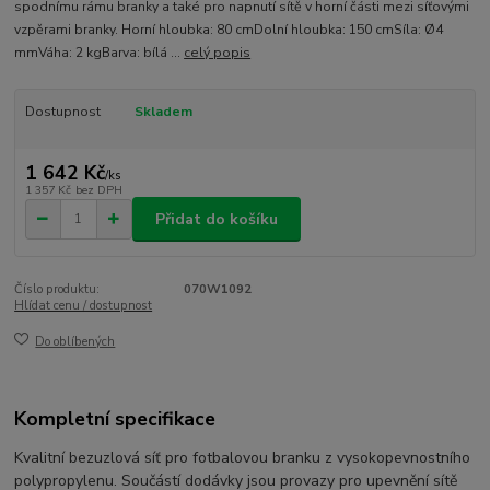
spodnímu rámu branky a také pro napnutí sítě v horní části mezi síťovými
vzpěrami branky. Horní hloubka: 80 cmDolní hloubka: 150 cmSíla: Ø4
mmVáha: 2 kgBarva: bílá ...
celý popis
Dostupnost
Skladem
1 642 Kč
/
ks
1 357 Kč
bez DPH
Přidat do košíku
Číslo produktu:
070W1092
Hlídat cenu / dostupnost
Do oblíbených
Kompletní specifikace
Kvalitní bezuzlová síť pro fotbalovou branku z vysokopevnostního
polypropylenu. Součástí dodávky jsou provazy pro upevnění sítě