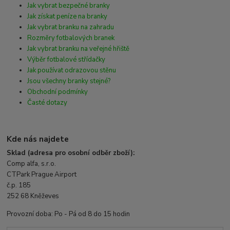
Jak vybrat bezpečné branky
Jak získat peníze na branky
Jak vybrat branku na zahradu
Rozměry fotbalových branek
Jak vybrat branku na veřejné hřiště
Výběr fotbalové střídačky
Jak používat odrazovou stěnu
Jsou všechny branky stejné?
Obchodní podmínky
Časté dotazy
Kde nás najdete
Sklad (adresa pro osobní odběr zboží):
Comp alfa, s.r.o.
CTPark Prague Airport
č.p. 185
252 68 Kněževes
Provozní doba: Po - Pá od 8 do 15 hodin