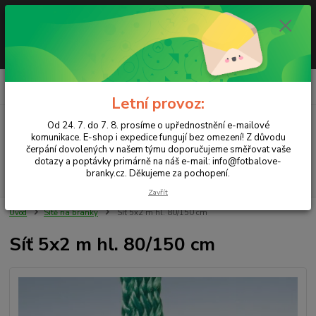
Letní provoz: Od 24. 7. do 7. 8. prosíme o upřednostnění e-mailové
komunikace. E-shop i expedice fungují bez omezení! Z důvodu čerpání
dovolených v našem týmu doporučujeme směřovat vaše dotazy a
poptávky primárně na náš e-mail info@fotbalove-branky.cz. Děkujeme za
pochopení.
0
ks
CZK
za
0,00 Kč
Letní provoz:
Od 24. 7. do 7. 8. prosíme o upřednostnění e-mailové
Menu
komunikace. E-shop i expedice fungují bez omezení! Z důvodu
čerpání dovolených v našem týmu doporučujeme směřovat vaše
dotazy a poptávky primárně na náš e-mail: info@fotbalove-
branky.cz. Děkujeme za pochopení.
Hledat
Zavřít
Úvod
Sítě na branky
Síť 5x2 m hl. 80/150 cm
Síť 5x2 m hl. 80/150 cm