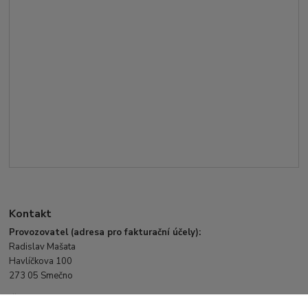
Kontakt
Provozovatel (adresa pro fakturační účely):
Radislav Mašata
Havlíčkova 100
273 05 Smečno
IČ: 7131 9573