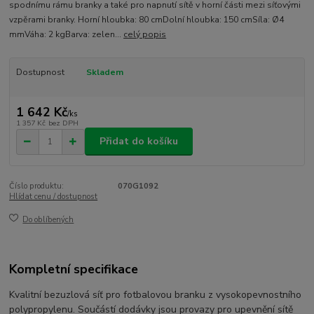
spodnímu rámu branky a také pro napnutí sítě v horní části mezi síťovými
vzpěrami branky. Horní hloubka: 80 cmDolní hloubka: 150 cmSíla: Ø4
mmVáha: 2 kgBarva: zelen...
celý popis
Dostupnost
Skladem
1 642 Kč
/
ks
1 357 Kč
bez DPH
Přidat do košíku
Číslo produktu:
070G1092
Hlídat cenu / dostupnost
Do oblíbených
Kompletní specifikace
Kvalitní bezuzlová síť pro fotbalovou branku z vysokopevnostního
polypropylenu. Součástí dodávky jsou provazy pro upevnění sítě