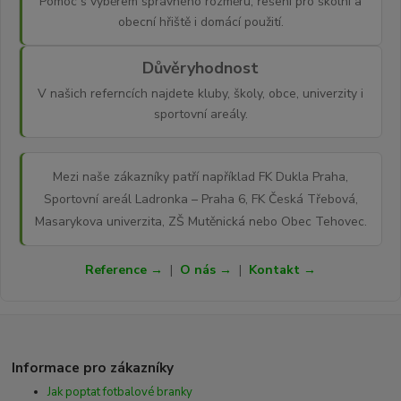
Pomoc s výběrem správného rozměru, řešení pro školní a
obecní hřiště i domácí použití.
Důvěryhodnost
V našich referncích najdete kluby, školy, obce, univerzity i
sportovní areály.
Mezi naše zákazníky patří například FK Dukla Praha,
Sportovní areál Ladronka – Praha 6, FK Česká Třebová,
Masarykova univerzita, ZŠ Mutěnická nebo Obec Tehovec.
Reference →
|
O nás →
|
Kontakt →
Informace pro zákazníky
Jak poptat fotbalové branky