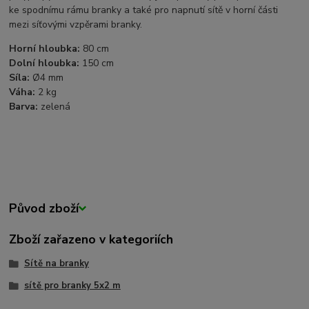
ke spodnímu rámu branky a také pro napnutí sítě v horní části
mezi síťovými vzpěrami branky.
Horní hloubka:
80 cm
Dolní hloubka:
150 cm
Síla:
Ø4 mm
Váha:
2 kg
Barva:
zelená
Původ zboží
Zboží zařazeno v kategoriích
Sítě na branky
sítě pro branky 5x2 m