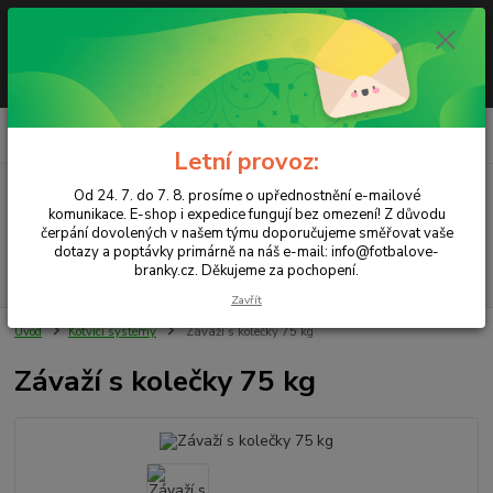
Letní provoz: Od 24. 7. do 7. 8. prosíme o upřednostnění e-mailové
komunikace. E-shop i expedice fungují bez omezení! Z důvodu čerpání
dovolených v našem týmu doporučujeme směřovat vaše dotazy a
poptávky primárně na náš e-mail info@fotbalove-branky.cz. Děkujeme za
pochopení.
0
ks
CZK
za
0,00 Kč
Letní provoz:
Od 24. 7. do 7. 8. prosíme o upřednostnění e-mailové
Menu
komunikace. E-shop i expedice fungují bez omezení! Z důvodu
čerpání dovolených v našem týmu doporučujeme směřovat vaše
dotazy a poptávky primárně na náš e-mail: info@fotbalove-
branky.cz. Děkujeme za pochopení.
Hledat
Zavřít
Úvod
Kotvící systémy
Závaží s kolečky 75 kg
Závaží s kolečky 75 kg