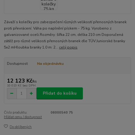
Závaží s kolečky pro zabezpečení různých velikostí přenosných branek
proti převrácení. Váha po naplnění pískem - 75 kg. Vyrobeno z
galvanizované oceli.Rozměry: šířka 22 cm, délka 210 cm Doporučená
zátěž pro různé velikosti přenosných branek dle TÜV:Juniorské branky
5x2 mHloubka branky 1,0 m: 2...
celý popis
Dostupnost
Na objednávku
12 123 Kč
/
ks
10 019 Kč
bez DPH
Přidat do košíku
Číslo produktu:
06000S40 75
Hlídat cenu / dostupnost
Do oblíbených