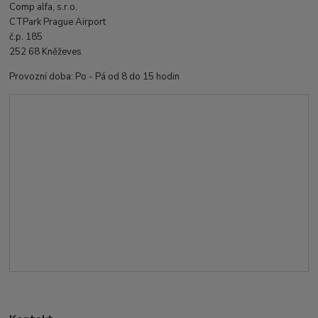
Comp alfa, s.r.o.
CTPark Prague Airport
č.p. 185
252 68 Kněževes
Provozní doba: Po - Pá od 8 do 15 hodin