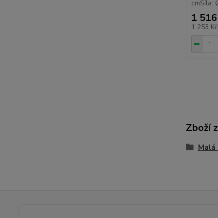
cmSíla:
1 516
1 253 K
Zboží 
Malá