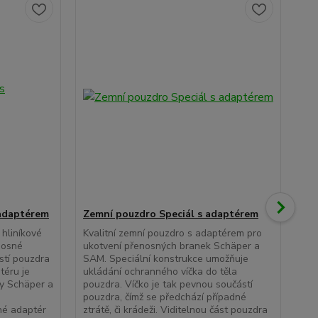
adaptérem
Zemní pouzdro Speciál s adaptérem
Zá
 hliníkové
Kvalitní zemní pouzdro s adaptérem pro
Zát
nosné
ukotvení přenosných branek Schäper a
pro
stí pouzdra
SAM. Speciální konstrukce umožňuje
br
téru je
ukládání ochranného víčka do těla
SAM
y Schäper a
pouzdra. Víčko je tak pevnou součástí
vzp
pouzdra, čímž se předchází případné
poh
né adaptér
ztrátě, či krádeži. Viditelnou část pouzdra
nap