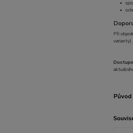
spo
och
Doporu
Při objed
varianty)
Dostupn
aktuálníh
Původ 
Souvise