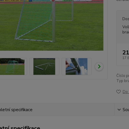
Dos
Vol
bra
21
17 
Číslo p
Typ br
Do 
etní specifikace
Sou
tní specifikace