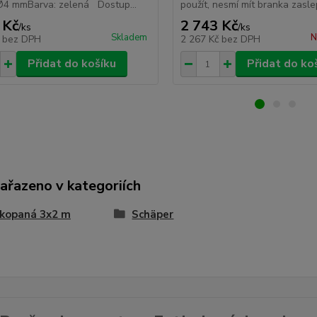
 Ø4 mmBarva: zelená Dostup...
použít, nesmí mít branka zasle
 Kč
2 743 Kč
/
ks
/
ks
Skladem
N
č
bez DPH
2 267 Kč
bez DPH
Přidat do košíku
Přidat do ko
zařazeno v kategoriích
 kopaná 3x2 m
Schäper