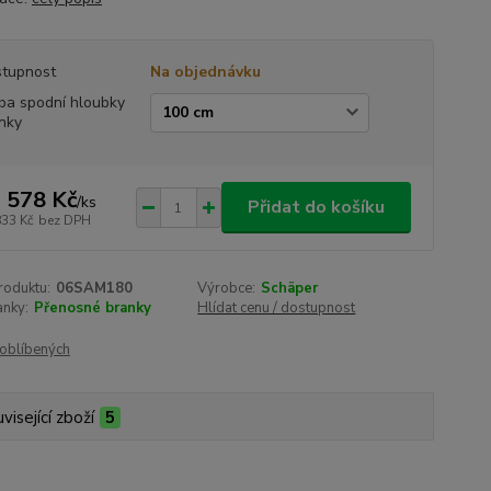
tupnost
Na objednávku
ba spodní hloubky
nky
 578 Kč
/
ks
Přidat do košíku
833 Kč
bez DPH
roduktu:
06SAM180
Výrobce:
Schäper
anky:
Přenosné branky
Hlídat cenu / dostupnost
oblíbených
visející zboží
5