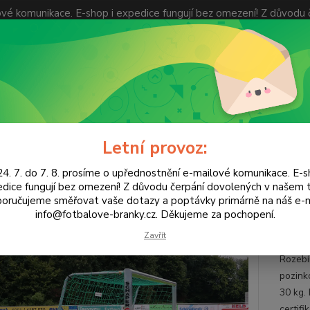
ilové komunikace. E-shop i expedice fungují bez omezení! Z dův
ávky primárně na náš e-mail info@fotbalove-branky.cz. Děkujeme
KONTAKTY
Hledat
Letní provoz:
ýrobci branek
Schäper
Fotbalová branka SAM 3x2m na malou kop
4. 7. do 7. 8. prosíme o upřednostnění e-mailové komunikace. E-s
dice fungují bez omezení! Z důvodu čerpání dovolených v našem
alová branka SAM 3x2m na mal
oručujeme směřovat vaše dotazy a poptávky primárně na náš e-m
info@fotbalove-branky.cz. Děkujeme za pochopení.
Fotb
Zavřít
Rozebí
pozink
30 kg.
certifi