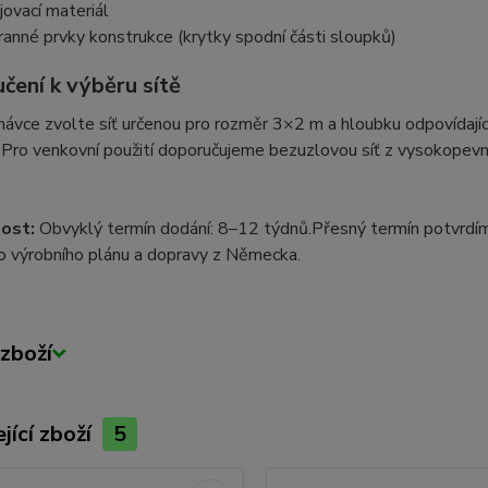
jovací materiál
ranné prvky konstrukce (krytky spodní části sloupků)
čení k výběru sítě
návce zvolte síť určenou pro rozměr 3×2 m a hloubku odpovídající
. Pro venkovní použití doporučujeme bezuzlovou síť z vysokopev
ost:
Obvyklý termín dodání: 8–12 týdnů.
Přesný termín potvrdí
o výrobního plánu a dopravy z Německa.
zboží
jící zboží
5