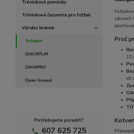
Tréninkové pomůcky
Fotbalová
Tréninková časomíra pro fotbal
zároveň m
sportovní
Výrobci branek
Proč p
Schäper
Ryc
QUICKPLAY
10 
Pev
ZAHAPRO
Bez
síť 
Open Goaaal
Zpe
Odo
Pří
TÜ
Kotven
Potřebujete poradit?
607 625 725
Přenosné 