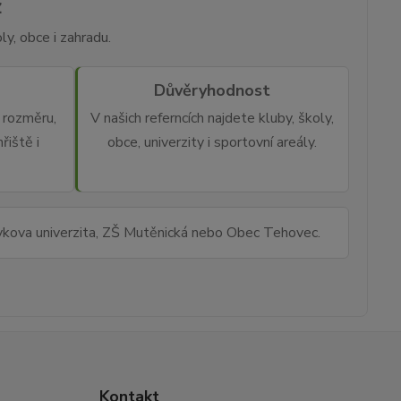
z
y, obce i zahradu.
Důvěryhodnost
rozměru,
V našich referncích najdete kluby, školy,
řiště i
obce, univerzity i sportovní areály.
rykova univerzita, ZŠ Mutěnická nebo Obec Tehovec.
Kontakt