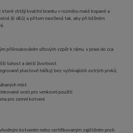
 které chtějí kvalitní branku v rozměru malé kopané a
elná (6 dílů) a přitom navržená tak, aby při běžném
á.
m přišroubováním síťových vzpěr k rámu, v praxi do cca
šší tuhost a delší životnost.
rované plastové háčky) bez vyčnívajících ostrých prvků,
máhaných míst.
inkované oceli pro venkovní použití.
vena pro zemní kotvení.
ní vhodným kotvením nebo certifikovaným zajištěním proti