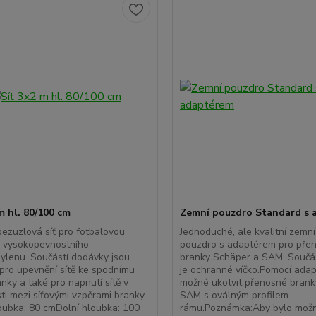
m hl. 80/100 cm
Zemní pouzdro Standard s 
 bezuzlová síť pro fotbalovou
Jednoduché, ale kvalitní zemní
z vysokopevnostního
pouzdro s adaptérem pro pře
ylenu. Součástí dodávky jsou
branky Schäper a SAM. Součá
pro upevnění sítě ke spodnímu
je ochranné víčko.Pomocí adap
nky a také pro napnutí sítě v
možné ukotvit přenosné brank
sti mezi síťovými vzpěrami branky.
SAM s oválným profilem
oubka: 80 cmDolní hloubka: 100
rámu.Poznámka:Aby bylo mož