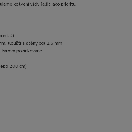
jeme kotvení vždy řešit jako prioritu.
montáž)
 mm, tloušťka stěny cca 2,5 mm
, žárově pozinkované
 nebo 200 cm)