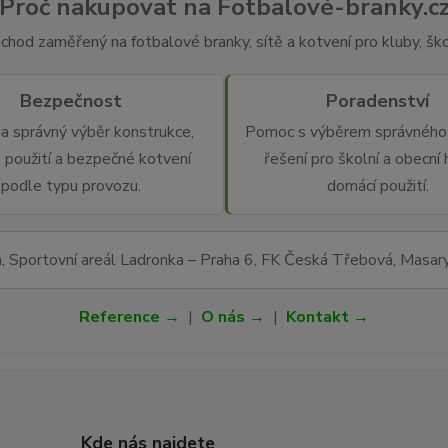
Proč nakupovat na Fotbalové-branky.c
chod zaměřený na fotbalové branky, sítě a kotvení pro kluby, škol
Bezpečnost
Poradenství
a správný výběr konstrukce,
Pomoc s výběrem správného 
 použití a bezpečné kotvení
řešení pro školní a obecní h
podle typu provozu.
domácí použití.
a, Sportovní areál Ladronka – Praha 6, FK Česká Třebová, Masa
Reference →
|
O nás →
|
Kontakt →
Kde nás najdete