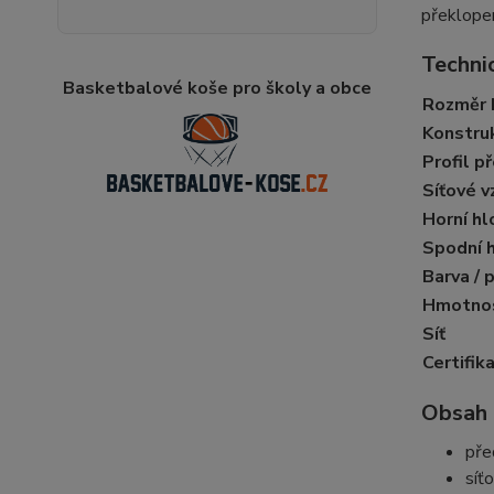
překlopen
Techni
Basketbalové koše pro školy a obce
Rozměr 
Konstru
Profil p
Síťové v
Horní hl
Spodní 
Barva / 
Hmotno
Síť
Certifik
Obsah
pře
síť