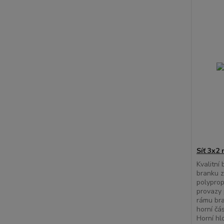
Síť 3x2 
Kvalitní
branku 
polyprop
provazy 
rámu bra
horní čá
Horní hl