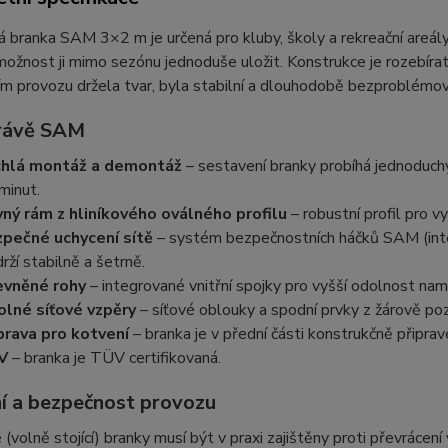
 branka SAM 3×2 m je určená pro kluby, školy a rekreační areály,
ožnost ji mimo sezónu jednoduše uložit. Konstrukce je rozebírat
m provozu držela tvar, byla stabilní a dlouhodobě bezproblémov
rávě SAM
hlá montáž a demontáž
– sestavení branky probíhá jednoduchý
minut.
ný rám z hliníkového oválného profilu
– robustní profil pro vy
pečné uchycení sítě
– systém bezpečnostních háčků SAM (integ
drží stabilně a šetrně.
vněné rohy
– integrované vnitřní spojky pro vyšší odolnost na
lné síťové vzpěry
– síťové oblouky a spodní prvky z žárově poz
prava pro kotvení
– branka je v přední části konstrukčně připra
V
– branka je TÜV certifikovaná.
í a bezpečnost provozu
(volně stojící) branky musí být v praxi zajištěny proti převráce