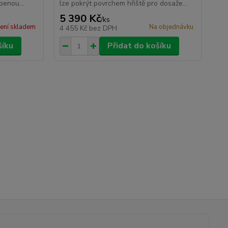
penou...
lze pokrýt povrchem hřiště pro dosaže...
váž
5 390 Kč
13
/
ks
ení skladem
Na objednávku
4 455 Kč
bez DPH
11
šíku
Přidat do košíku