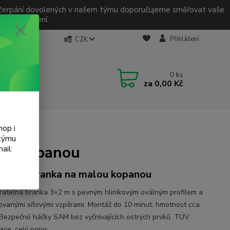
odu čerpání dovolených v našem týmu doporučujeme směřovat vaše
 za pochopení.
Přihlášení
CZK
0
ks
za
0,00 Kč
anou
hop i
 týmu
ou kopanou
ail:
alová branka na malou kopanou
ratelná branka 3×2 m s pevným hliníkovým oválným profilem a
ovanými síťovými vzpěrami. Montáž do 10 minut, hmotnost cca
 Bezpečné háčky SAM bez vyčnívajících ostrých prvků. TÜV
kace.
celý popis