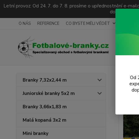
Letní provoz: Od 24. 7. do 7. 8. prosíme o upřednostnění e-ma
dotazy a popt
O NÁS
REFERENCE
CO BYSTE MĚLI VĚDĚT
ODKAZY
Úvod
V
Od 2
Branky 7,32x2,44 m
expe
Fotb
dop
Juniorské branky 5x2 m
Branky 3,66x1,83 m
Malá kopaná 3x2 m
Mini branky