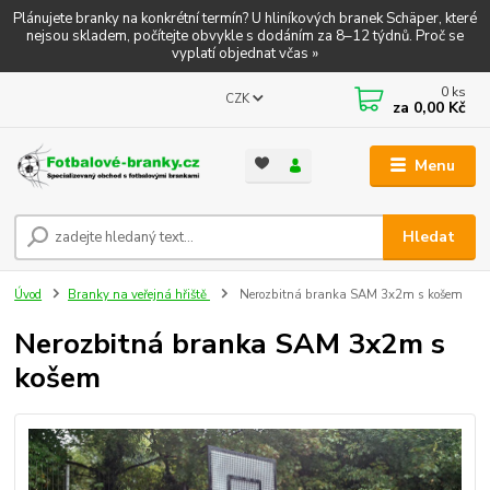
Plánujete branky na konkrétní termín? U hliníkových branek Schäper, které
nejsou skladem, počítejte obvykle s dodáním za 8–12 týdnů. Proč se
vyplatí objednat včas »
0
ks
CZK
za
0,00 Kč
Menu
Hledat
Úvod
Branky na veřejná hřiště
Nerozbitná branka SAM 3x2m s košem
Nerozbitná branka SAM 3x2m s
košem