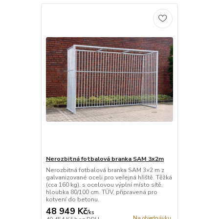
Nerozbitná fotbalová branka SAM 3x2m
Nerozbitná fotbalová branka SAM 3×2 m z
galvanizované oceli pro veřejná hřiště. Těžká
(cca 160 kg), s ocelovou výplní místo sítě,
hloubka 80/100 cm. TÜV, připravená pro
kotvení do betonu.
48 949 Kč
/
ks
Na objednávku