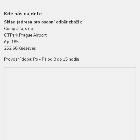
Kde nás najdete
Sklad (adresa pro osobní odběr zboží):
Comp alfa, s.r.o.
CTPark Prague Airport
č.p. 185
252 68 Kněževes
Provozní doba: Po - Pá od 8 do 15 hodin