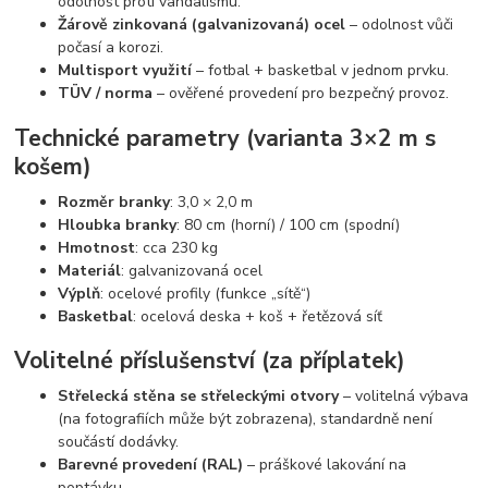
odolnost proti vandalismu.
Žárově zinkovaná (galvanizovaná) ocel
– odolnost vůči
počasí a korozi.
Multisport využití
– fotbal + basketbal v jednom prvku.
TÜV / norma
– ověřené provedení pro bezpečný provoz.
Technické parametry (varianta 3×2 m s
košem)
Rozměr branky
: 3,0 × 2,0 m
Hloubka branky
: 80 cm (horní) / 100 cm (spodní)
Hmotnost
: cca 230 kg
Materiál
: galvanizovaná ocel
Výplň
: ocelové profily (funkce „sítě“)
Basketbal
: ocelová deska + koš + řetězová síť
Volitelné příslušenství (za příplatek)
Střelecká stěna se střeleckými otvory
– volitelná výbava
(na fotografiích může být zobrazena), standardně není
součástí dodávky.
Barevné provedení (RAL)
– práškové lakování na
poptávku.