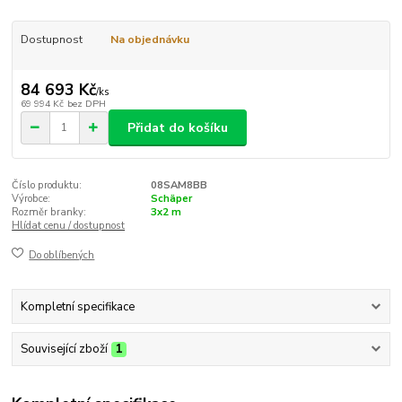
Dostupnost
Na objednávku
84 693 Kč
/
ks
69 994 Kč
bez DPH
Přidat do košíku
Číslo produktu:
08SAM8BB
Výrobce:
Schäper
Rozměr branky:
3x2 m
Hlídat cenu / dostupnost
Do oblíbených
Kompletní specifikace
Související zboží
1