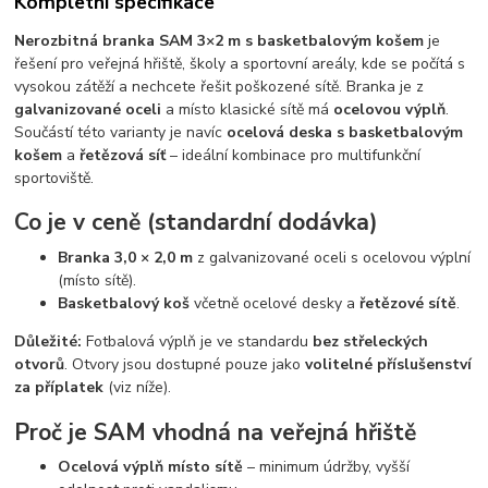
Kompletní specifikace
Nerozbitná branka SAM 3×2 m s basketbalovým košem
je
řešení pro veřejná hřiště, školy a sportovní areály, kde se počítá s
vysokou zátěží a nechcete řešit poškozené sítě. Branka je z
galvanizované oceli
a místo klasické sítě má
ocelovou výplň
.
Součástí této varianty je navíc
ocelová deska s basketbalovým
košem
a
řetězová síť
– ideální kombinace pro multifunkční
sportoviště.
Co je v ceně (standardní dodávka)
Branka 3,0 × 2,0 m
z galvanizované oceli s ocelovou výplní
(místo sítě).
Basketbalový koš
včetně ocelové desky a
řetězové sítě
.
Důležité:
Fotbalová výplň je ve standardu
bez střeleckých
otvorů
. Otvory jsou dostupné pouze jako
volitelné příslušenství
za příplatek
(viz níže).
Proč je SAM vhodná na veřejná hřiště
Ocelová výplň místo sítě
– minimum údržby, vyšší