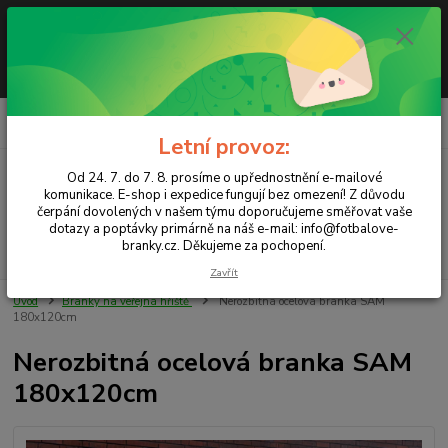
Letní provoz: Od 24. 7. do 7. 8. prosíme o upřednostnění e-mailové
komunikace. E-shop i expedice fungují bez omezení! Z důvodu čerpání
dovolených v našem týmu doporučujeme směřovat vaše dotazy a
poptávky primárně na náš e-mail info@fotbalove-branky.cz. Děkujeme za
pochopení.
0
ks
CZK
za
0,00 Kč
Letní provoz:
Od 24. 7. do 7. 8. prosíme o upřednostnění e-mailové
Menu
komunikace. E-shop i expedice fungují bez omezení! Z důvodu
čerpání dovolených v našem týmu doporučujeme směřovat vaše
dotazy a poptávky primárně na náš e-mail: info@fotbalove-
branky.cz. Děkujeme za pochopení.
Hledat
Zavřít
Úvod
Branky na veřejná hřiště
Nerozbitná ocelová branka SAM
180x120cm
Nerozbitná ocelová branka SAM
180x120cm