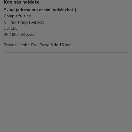
Kde nás najdete
Sklad (adresa pro osobní odběr zboží):
Comp alfa, s.r.o.
CTPark Prague Airport
č.p. 185
252 68 Kněževes
Provozní doba: Po - Pá od 8 do 15 hodin