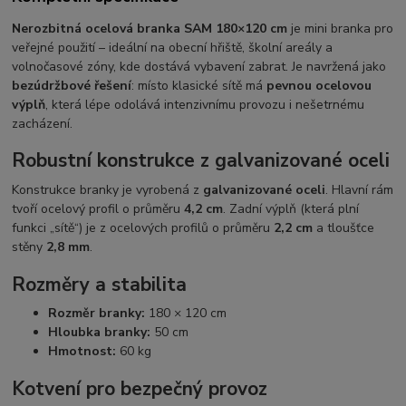
Nerozbitná ocelová branka SAM 180×120 cm
je mini branka pro
veřejné použití – ideální na obecní hřiště, školní areály a
volnočasové zóny, kde dostává vybavení zabrat. Je navržená jako
bezúdržbové řešení
: místo klasické sítě má
pevnou ocelovou
výplň
, která lépe odolává intenzivnímu provozu i nešetrnému
zacházení.
Robustní konstrukce z galvanizované oceli
Konstrukce branky je vyrobená z
galvanizované oceli
. Hlavní rám
tvoří ocelový profil o průměru
4,2 cm
. Zadní výplň (která plní
funkci „sítě“) je z ocelových profilů o průměru
2,2 cm
a tloušťce
stěny
2,8 mm
.
Rozměry a stabilita
Rozměr branky:
180 × 120 cm
Hloubka branky:
50 cm
Hmotnost:
60 kg
Kotvení pro bezpečný provoz