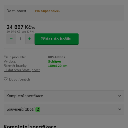
Dostupnost
Na objednávku
24 897 Kč
/
ks
20 576 Kč
bez DPH
Přidat do košíku
Číslo produktu:
08SAM802
Výrobce:
Schäper
Rozměr branky:
180x120 cm
Hlídat cenu / dostupnost
Do oblíbených
Kompletní specifikace
Související zboží
2
Kompletní specifikace