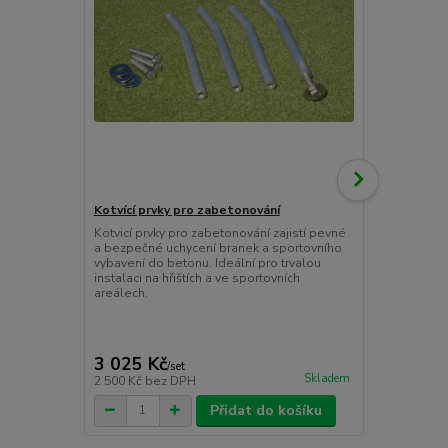
Kotvící prvky pro zabetonování
Celosvařená
cm
Kotvicí prvky pro zabetonování zajistí pevné
a bezpečné uchycení branek a sportovního
Profesionáln
vybavení do betonu. Ideální pro trvalou
180×120 cm z
instalaci na hřištích a ve sportovních
mm. Extrémně
areálech.
certifikovaná
háčky na síť
nízká váha 2
jsou ideální 
3 025 Kč
12 889 
/
set
Skladem
2 500 Kč
bez DPH
10 652 Kč
be
Přidat do košíku