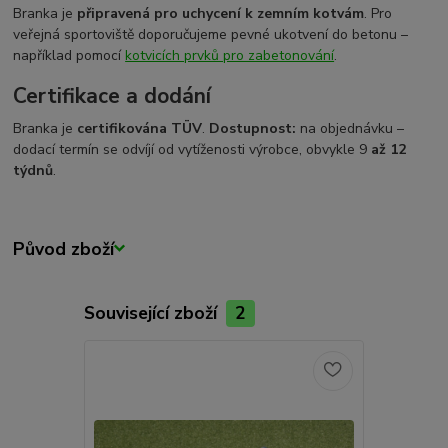
Branka je
připravená pro uchycení k zemním kotvám
. Pro
veřejná sportoviště doporučujeme pevné ukotvení do betonu –
například pomocí
kotvicích prvků pro zabetonování
.
Certifikace a dodání
Branka je
certifikována TÜV
.
Dostupnost:
na objednávku –
dodací termín se odvíjí od vytíženosti výrobce, obvykle 9
až 12
týdnů
.
Původ zboží
Související zboží
2