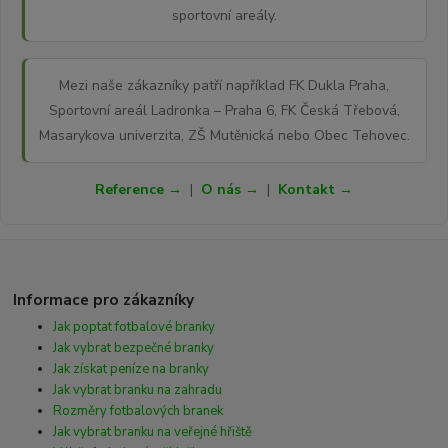
sportovní areály.
Mezi naše zákazníky patří například FK Dukla Praha,
Sportovní areál Ladronka – Praha 6, FK Česká Třebová,
Masarykova univerzita, ZŠ Mutěnická nebo Obec Tehovec.
Reference →
|
O nás →
|
Kontakt →
Informace pro zákazníky
Jak poptat fotbalové branky
Jak vybrat bezpečné branky
Jak získat peníze na branky
Jak vybrat branku na zahradu
Rozměry fotbalových branek
Jak vybrat branku na veřejné hřiště