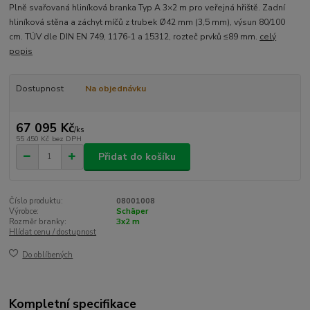
Plně svařovaná hliníková branka Typ A 3×2 m pro veřejná hřiště. Zadní
hliníková stěna a záchyt míčů z trubek Ø42 mm (3,5 mm), výsun 80/100
cm. TÜV dle DIN EN 749, 1176-1 a 15312, rozteč prvků ≤89 mm.
celý
popis
Dostupnost
Na objednávku
67 095 Kč
/
ks
55 450 Kč
bez DPH
Přidat do košíku
Číslo produktu:
08001008
Výrobce:
Schäper
Rozměr branky:
3x2 m
Hlídat cenu / dostupnost
Do oblíbených
Kompletní specifikace