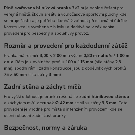
Plně svařovaná hliníková branka 3×2 m
je odolné řešení pro
veřejná hřiště, školní areály a volnočasové sportovní plochy, kde
se hraje často a je potřeba dlouhá životnost při minimální údržbě.
Konstrukce je vyrobená z hliníku a dodává se v základním
provedení pro bezpečný a spolehlivý provoz.
Rozměr a provedení pro každodenní zátěž
Branka má rozměr
3,00 × 2,00 m
a výsun
0,80 m nahoře / 1,00 m
dole
. Rám je z oválného profilu
100 × 115 mm
(síla stěny
2,3
mm
), spodní rám i zadní konstrukce jsou z obdélníkových profilů
75 × 50 mm
(síla stěny
3 mm
).
Zadní stěna a záchyt míčů
Pro vyšší odolnost je branka řešená se
zadní hliníkovou stěnou
a záchytem míčů z
trubek Ø 42 mm
se silou stěny
3,5 mm
. Toto
provedení je vhodné pro místa s intenzivním provozem, kde se
ocení robustní zadní část branky.
Bezpečnost, normy a záruka