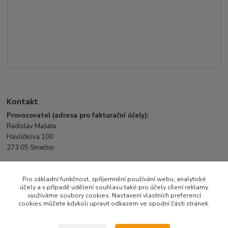
Kontakt
Provozovatel (adresa pro fakturační účely):
Radislav Mašata
Havlíčkova 100
273 05 Smečno
IČ: 7131 9573
DIČ: CZ7707030023
Pro základní funkčnost, zpříjemnění používání webu, analytické
účely a v případě udělení souhlasu také pro účely cílení reklamy
využíváme soubory cookies. Nastavení vlastních preferencí
Mobil: 607 625 725
cookies můžete kdykoli upravit odkazem ve spodní části stránek.
E-mail:
info@fotbalove-branky.cz