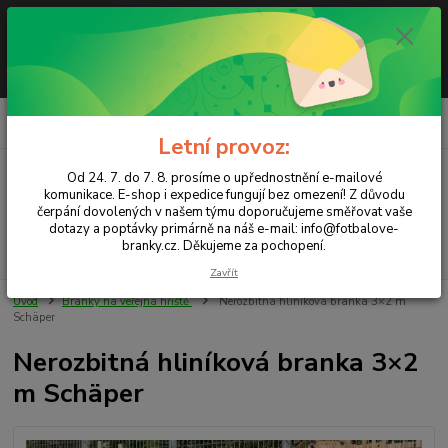
Letní provoz: Od 24. 7. do 7. 8. prosíme o upřednostnění e-mailové
komunikace. E-shop i expedice fungují bez omezení! Z důvodu čerpání
dovolených v našem týmu doporučujeme směřovat vaše dotazy a
poptávky primárně na náš e-mail info@fotbalove-branky.cz. Děkujeme za
pochopení.
0
ks
CZK
za
0,00 Kč
Letní provoz:
Od 24. 7. do 7. 8. prosíme o upřednostnění e-mailové
Menu
komunikace. E-shop i expedice fungují bez omezení! Z důvodu
čerpání dovolených v našem týmu doporučujeme směřovat vaše
dotazy a poptávky primárně na náš e-mail: info@fotbalove-
branky.cz. Děkujeme za pochopení.
Hledat
Zavřít
Úvod
Branky na veřejná hřiště
Nerozbitná hliníková branka 3×2 m
Schäper
Nerozbitná hliníková branka 3×2
m Schäper