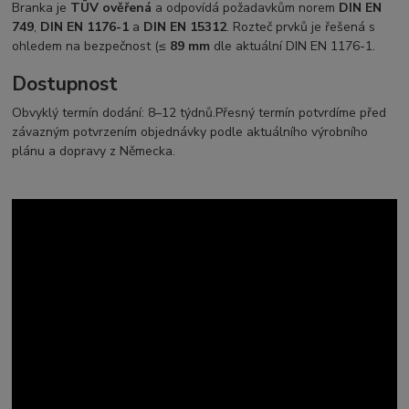
Branka je
TÜV ověřená
a odpovídá požadavkům norem
DIN EN
749
,
DIN EN 1176-1
a
DIN EN 15312
. Rozteč prvků je řešená s
ohledem na bezpečnost (≤
89 mm
dle aktuální DIN EN 1176-1.
Dostupnost
Obvyklý termín dodání: 8–12 týdnů.
Přesný termín potvrdíme před
závazným potvrzením objednávky podle aktuálního výrobního
plánu a dopravy z Německa.