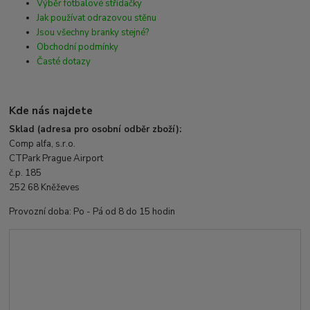
Výběr fotbalové střídačky
Jak používat odrazovou stěnu
Jsou všechny branky stejné?
Obchodní podmínky
Časté dotazy
Kde nás najdete
Sklad (adresa pro osobní odběr zboží):
Comp alfa, s.r.o.
CTPark Prague Airport
č.p. 185
252 68 Kněževes
Provozní doba: Po - Pá od 8 do 15 hodin