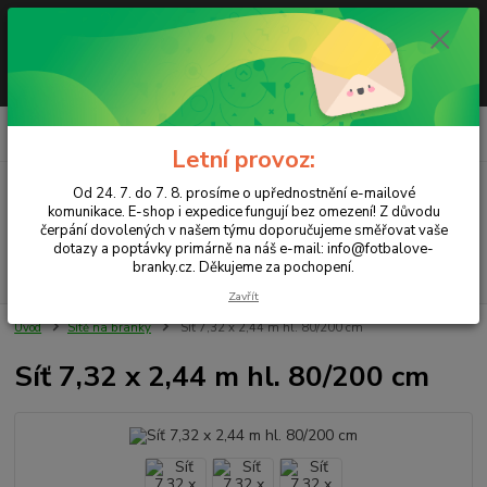
Letní provoz: Od 24. 7. do 7. 8. prosíme o upřednostnění e-mailové
komunikace. E-shop i expedice fungují bez omezení! Z důvodu čerpání
dovolených v našem týmu doporučujeme směřovat vaše dotazy a
poptávky primárně na náš e-mail info@fotbalove-branky.cz. Děkujeme za
pochopení.
0
ks
CZK
za
0,00 Kč
Letní provoz:
Od 24. 7. do 7. 8. prosíme o upřednostnění e-mailové
Menu
komunikace. E-shop i expedice fungují bez omezení! Z důvodu
čerpání dovolených v našem týmu doporučujeme směřovat vaše
dotazy a poptávky primárně na náš e-mail: info@fotbalove-
branky.cz. Děkujeme za pochopení.
Hledat
Zavřít
Úvod
Sítě na branky
Síť 7,32 x 2,44 m hl. 80/200 cm
Síť 7,32 x 2,44 m hl. 80/200 cm