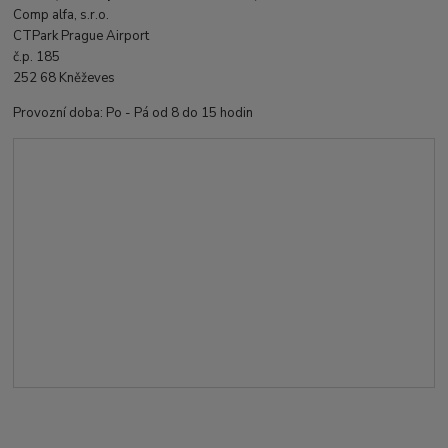
Comp alfa, s.r.o.
CTPark Prague Airport
č.p. 185
252 68 Kněževes
Provozní doba: Po - Pá od 8 do 15 hodin