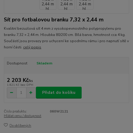
Síť pro fotbalovou branku 7,32 x 2,44 m
Kvalitní bezuzlová síť 4 mm z vysokopevnostního polypropylenu pro
branku 7,32 × 2,44 m. Hloubka 80/200 cm. Bílá barva, hmotnost cca 4 kg.
Součástí jsou provazy pro uchycení ke spodnímu rámu i pro napnutí sítě v
horní části.
celý popis
Dostupnost
Skladem
2 203 Kč
/
ks
1 821 Kč
bez DPH
Přidat do košíku
Číslo produktu:
060W2121
Hlídat cenu / dostupnost
Do oblíbených