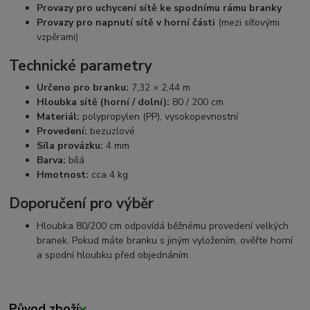
Provazy pro uchycení sítě ke spodnímu rámu branky
Provazy pro napnutí sítě v horní části
(mezi síťovými
vzpěrami)
Technické parametry
Určeno pro branku:
7,32 × 2,44 m
Hloubka sítě (horní / dolní):
80 / 200 cm
Materiál:
polypropylen (PP), vysokopevnostní
Provedení:
bezuzlové
Síla provázku:
4 mm
Barva:
bílá
Hmotnost:
cca 4 kg
Doporučení pro výběr
Hloubka 80/200 cm odpovídá běžnému provedení velkých
branek. Pokud máte branku s jiným vyložením, ověřte horní
a spodní hloubku před objednáním.
Původ zboží