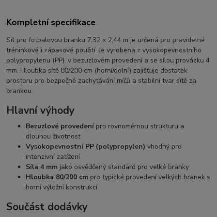
Kompletní specifikace
Síť pro fotbalovou branku 7,32 × 2,44 m je určená pro pravidelné
tréninkové i zápasové použití. Je vyrobena z vysokopevnostního
polypropylenu (PP), v bezuzlovém provedení a se sílou provázku 4
mm. Hloubka sítě 80/200 cm (horní/dolní) zajišťuje dostatek
prostoru pro bezpečné zachytávání míčů a stabilní tvar sítě za
brankou.
Hlavní výhody
Bezuzlové provedení
pro rovnoměrnou strukturu a
dlouhou životnost
Vysokopevnostní PP (polypropylen)
vhodný pro
intenzivní zatížení
Síla 4 mm
jako osvědčený standard pro velké branky
Hloubka 80/200 cm
pro typické provedení velkých branek s
horní výložní konstrukcí
Součást dodávky