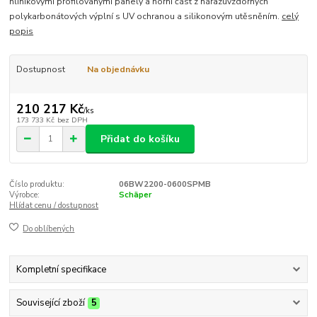
hliníkovými profilovanými panely a horní část z nárazuvzdorných
polykarbonátových výplní s UV ochranou a silikonovým utěsněním.
celý
popis
Dostupnost
Na objednávku
210 217 Kč
/
ks
173 733 Kč
bez DPH
Přidat do košíku
Číslo produktu:
06BW2200-0600SPMB
Výrobce:
Schäper
Hlídat cenu / dostupnost
Do oblíbených
Kompletní specifikace
Související zboží
5