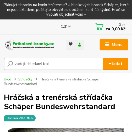
Plánujete branky na konkrétní termín? U hliníkových branek Schäper, které
nejsou skladem, počítejte obvykle s dodáním za 8–12 týdnů. Proč se
vyplatí objednat včas »
0
ks
CZK
za
0,00 Kč
Menu
Hledat
Úvod
Střídačky
Hráčská a trenérská střídačka Schäper
Bundeswehrstandard
Hráčská a trenérská střídačka
Schäper Bundeswehrstandard
Doprava ZDARMA