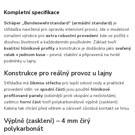
Kompletní specifikace
Schäper „Bundeswehrstandard“ (armádní standard)
je
střídačka navržená pro opravdu intenzivní provoz. Jde o modelové
označení výrobce pro
extra robustní provedení
, kde se počítá s
dlouhou životností a každodenním používáním. Základ tvoří
kvalitní hliníkové profily
a konstrukce je dodávána jako
svařený
celek v jednom kuse
– pevná, stabilní a připravená na tvrdé
podmínky u lajny.
Konstrukce pro reálný provoz u lajny
Střídačka má
šikmou střechu
pro lepší odvod vody a praktické
provedení stěn: ve
spodní části
jsou použité
hliníkové
profilované panely
(odolnější proti okopání a nečistotám),
zatímco
horní část
tvoří polykarbonátové výplně (zasklení).
Kabina tak chrání před větrem a zároveň zůstává kontakt se hrou.
Výplně (zasklení) – 4 mm čirý
polykarbonát