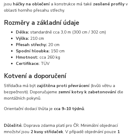
jsou
háčky na oblečení
a konstrukce má také
zesílené profily
v
oblasti horního přesahu střechy.
Rozměry a základní údaje
Délka:
standardně cca 3,0 m (300 cm / 302 cm)
Výška:
210 cm
Přesah střechy:
20 cm
Spodní hloubka:
150 cm
Hmotnost:
cca 260 kg
Certifikace:
TÜV
Kotvení a doporučení
Střídačka má být
zajištěna proti převrácení
(kvůli větru a
bezpečnosti). Doporučujeme
zemní kotvy k zabetonování
dle
montážních pokynů.
Orientační dodací lhůta je
cca 9–10 týdnů
.
Důležité:
Doprava zdarma platí pro ČR. Minimální objednací
množství jsou
2 kusy střídaček
. V případě objednání pouze
1