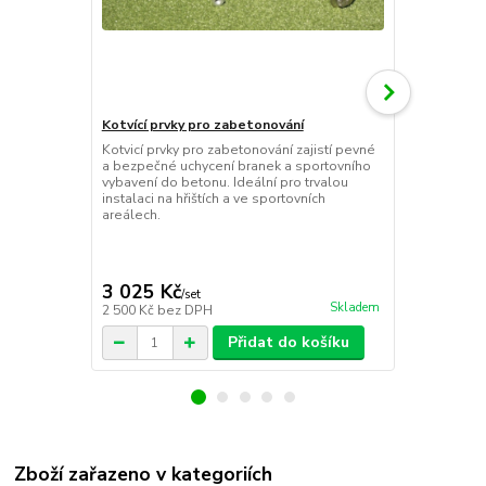
Kotvící prvky pro zabetonování
Transportní 
ks)
Kotvicí prvky pro zabetonování zajistí pevné
a bezpečné uchycení branek a sportovního
Transportní 
vybavení do betonu. Ideální pro trvalou
snadnou mani
instalaci na hřištích a ve sportovních
zahákne do m
areálech.
střídačku na
Díky 10cm o
ideální hlav
(beton, asfal
3 025 Kč
18 166 
/
set
Skladem
2 500 Kč
bez DPH
15 013 Kč
be
Přidat do košíku
Zboží zařazeno v kategoriích