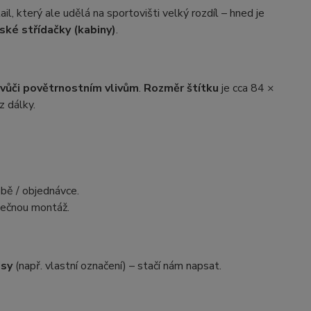
il, který ale udělá na sportovišti velký rozdíl – hned je
ské střídačky (kabiny)
.
vůči povětrnostním vlivům
.
Rozměr štítku
je cca 84 ×
z dálky.
obě / objednávce.
tečnou montáž.
isy
(např. vlastní označení) – stačí nám napsat.