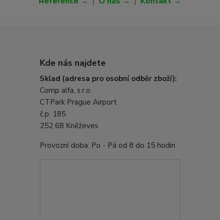
Reference →
|
O nás →
|
Kontakt →
Kde nás najdete
Sklad (adresa pro osobní odběr zboží):
Comp alfa, s.r.o.
CTPark Prague Airport
č.p. 185
252 68 Kněževes
Provozní doba: Po - Pá od 8 do 15 hodin