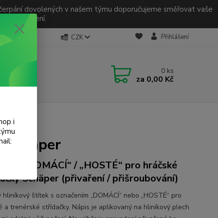
odu čerpání dovolených v našem týmu doporučujeme směřovat vaše
 za pochopení.
Přihlášení
CZK
0
ks
za
0,00 Kč
hop i
 týmu
y Schäper
ail:
čení „DOMÁCÍ“ / „HOSTÉ“ pro hráčské
dačky Schäper (přivaření / přišroubování)
 hliníkový štítek s označením „DOMÁCÍ“ nebo „HOSTÉ“ pro
 a trenérské střídačky. Nápis je aplikovaný na hliníkový plech