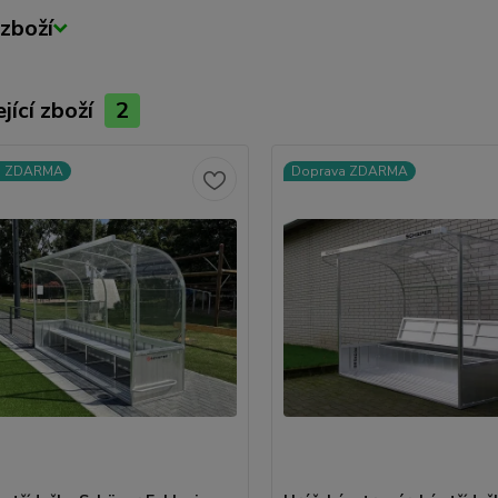
zboží
jící zboží
2
a ZDARMA
Doprava ZDARMA