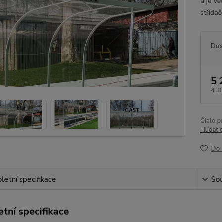
a je ve
střída
Dos
5 
4 3
Číslo p
Hlídat 
Do 
etní specifikace
Sou
tní specifikace