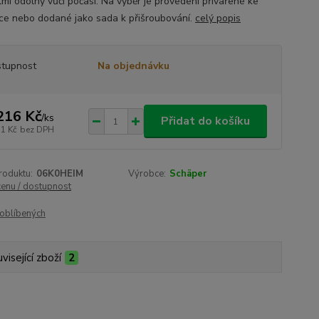
lmi odolný vůči počasí. Na výběr je provedení přivařené ke
čce nebo dodané jako sada k přišroubování.
celý popis
tupnost
Na objednávku
216 Kč
/
ks
Přidat do košíku
11 Kč
bez DPH
roduktu:
06K0HEIM
Výrobce:
Schäper
cenu / dostupnost
oblíbených
visející zboží
2