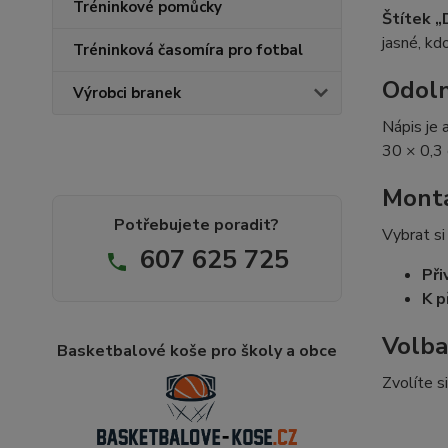
Tréninkové pomůcky
Štítek 
jasné, kd
Tréninková časomíra pro fotbal
Odoln
Výrobci branek
Nápis je 
30 × 0,3
Montá
Potřebujete poradit?
Vybrat s
607 625 725
Při
K p
Volba
Basketbalové koše pro školy a obce
Zvolíte s