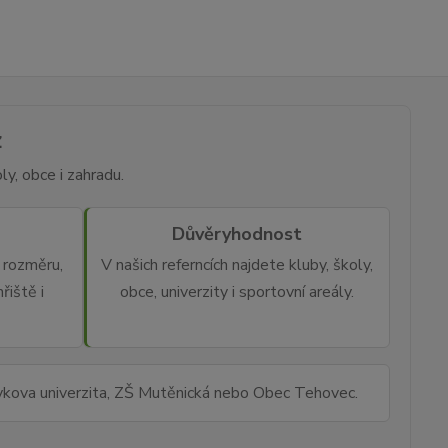
z
y, obce i zahradu.
Důvěryhodnost
rozměru,
V našich referncích najdete kluby, školy,
řiště i
obce, univerzity i sportovní areály.
rykova univerzita, ZŠ Mutěnická nebo Obec Tehovec.