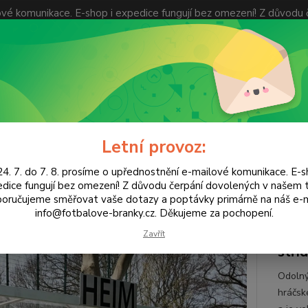
ilové komunikace. E-shop i expedice fungují bez omezení! Z dův
ávky primárně na náš e-mail info@fotbalove-branky.cz. Děkujeme
KONTAKTY
Hledat
Letní provoz:
třídačky
Štítek DOMÁCÍ/HOSTÉ pro střídačky Schäper
4. 7. do 7. 8. prosíme o upřednostnění e-mailové komunikace. E-s
dice fungují bez omezení! Z důvodu čerpání dovolených v našem
ek DOMÁCÍ/HOSTÉ pro střídačk
oručujeme směřovat vaše dotazy a poptávky primárně na náš e-m
info@fotbalove-branky.cz. Děkujeme za pochopení.
Ozna
Zavřít
stří
Odolný
hráčské