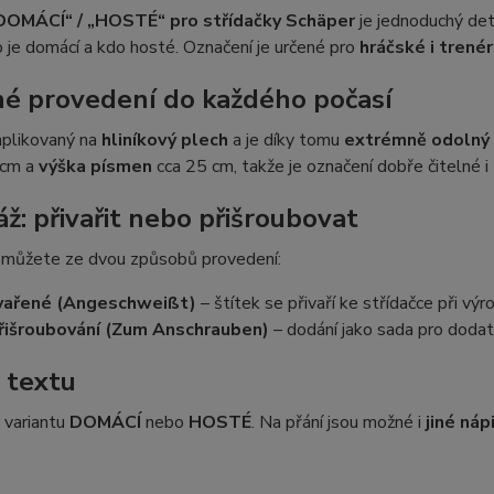
„DOMÁCÍ“ / „HOSTÉ“ pro střídačky Schäper
je jednoduchý deta
o je domácí a kdo hosté. Označení je určené pro
hráčské i trenér
é provedení do každého počasí
aplikovaný na
hliníkový plech
a je díky tomu
extrémně odolný 
 cm a
výška písmen
cca 25 cm, takže je označení dobře čitelné i 
ž: přivařit nebo přišroubovat
i můžete ze dvou způsobů provedení:
vařené (Angeschweißt)
– štítek se přivaří ke střídačce při výr
řišroubování (Zum Anschrauben)
– dodání jako sada pro doda
 textu
i variantu
DOMÁCÍ
nebo
HOSTÉ
. Na přání jsou možné i
jiné náp