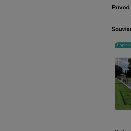
Původ 
Souvise
Doprav