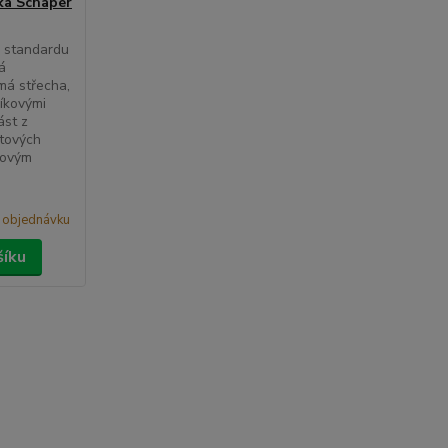
čka Schäper
e standardu
á
má střecha,
níkovými
ást z
tových
novým
 objednávku
šíku