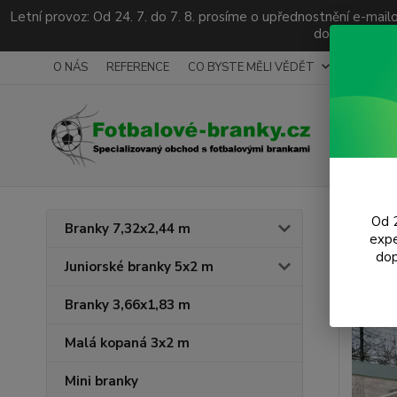
Letní provoz: Od 24. 7. do 7. 8. prosíme o upřednostnění e-ma
dotazy a popt
O NÁS
REFERENCE
CO BYSTE MĚLI VĚDĚT
ODKAZY
Úvod
S
Od 2
Branky 7,32x2,44 m
expe
Štít
dop
Juniorské branky 5x2 m
Branky 3,66x1,83 m
Malá kopaná 3x2 m
Mini branky