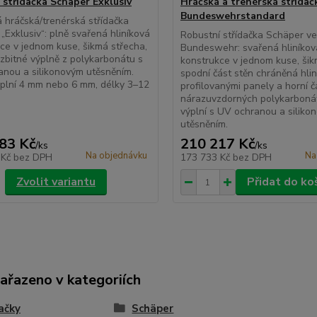
 střídačka Schäper Exklusiv
Hráčská a trenérská střída
Bundeswehrstandard
 hráčská/trenérská střídačka
„Exklusiv“: plně svařená hliníková
Robustní střídačka Schäper v
ce v jednom kuse, šikmá střecha,
Bundeswehr: svařená hliníkov
ozbitné výplně z polykarbonátu s
konstrukce v jednom kuse, šik
nou a silikonovým utěsněním.
spodní část stěn chráněná hli
plní 4 mm nebo 6 mm, délky 3–12
profilovanými panely a horní č
nárazuvzdorných polykarboná
výplní s UV ochranou a siliko
utěsněním.
83 Kč
210 217 Kč
/
ks
/
ks
Na objednávku
Na
 Kč
bez DPH
173 733 Kč
bez DPH
Zvolit variantu
Přidat do ko
zařazeno v kategoriích
ačky
Schäper