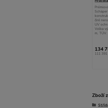
Hráčská
Prémiová
Schäper 
konstruk
čiré ner
UV ochra
Volba vý
m, TÜV.
134 7
111 391
Zboží 
Stříd